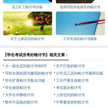
员工旷工检讨书15篇
老师写给学校领导的检讨书
关于上课说话的检讨书
工作失误的检讨书模板
【学生考试没考好检讨书】相关文章：
大一新生迟到检讨书900字
关于打架的检讨书
写给女朋友因为撒谎的检讨书
公司员工迟到检讨书通用15篇
（精选7篇）
学生旷课检讨书集合15篇
工作严重失误检讨书
学生偷窃检讨书
考试退步检讨书
大学生作弊检讨书
上班迟到的检讨书
数学不及格的检讨书
不尊重老师的检讨书