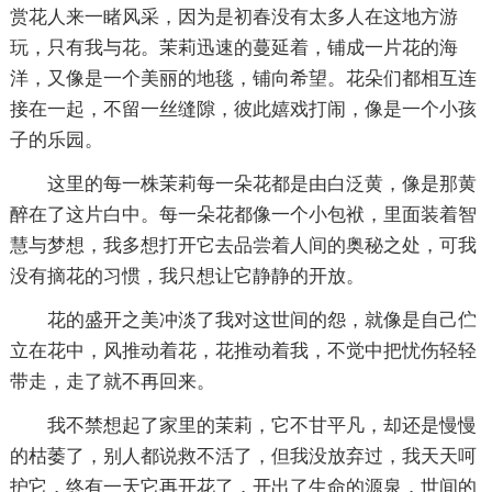
赏花人来一睹风采，因为是初春没有太多人在这地方游
玩，只有我与花。茉莉迅速的蔓延着，铺成一片花的海
洋，又像是一个美丽的地毯，铺向希望。花朵们都相互连
接在一起，不留一丝缝隙，彼此嬉戏打闹，像是一个小孩
子的乐园。
这里的每一株茉莉每一朵花都是由白泛黄，像是那黄
醉在了这片白中。每一朵花都像一个小包袱，里面装着智
慧与梦想，我多想打开它去品尝着人间的奥秘之处，可我
没有摘花的习惯，我只想让它静静的开放。
花的盛开之美冲淡了我对这世间的怨，就像是自己伫
立在花中，风推动着花，花推动着我，不觉中把忧伤轻轻
带走，走了就不再回来。
我不禁想起了家里的茉莉，它不甘平凡，却还是慢慢
的枯萎了，别人都说救不活了，但我没放弃过，我天天呵
护它，终有一天它再开花了，开出了生命的源泉，世间的