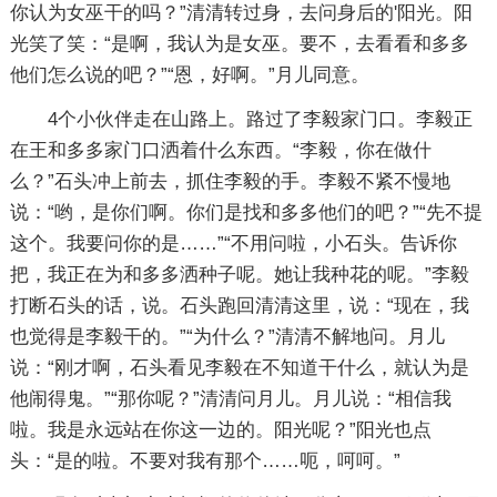
你认为女巫干的吗？”清清转过身，去问身后的'阳光。阳
光笑了笑：“是啊，我认为是女巫。要不，去看看和多多
他们怎么说的吧？”“恩，好啊。”月儿同意。
4个小伙伴走在山路上。路过了李毅家门口。李毅正
在王和多多家门口洒着什么东西。“李毅，你在做什
么？”石头冲上前去，抓住李毅的手。李毅不紧不慢地
说：“哟，是你们啊。你们是找和多多他们的吧？”“先不提
这个。我要问你的是……”“不用问啦，小石头。告诉你
把，我正在为和多多洒种子呢。她让我种花的呢。”李毅
打断石头的话，说。石头跑回清清这里，说：“现在，我
也觉得是李毅干的。”“为什么？”清清不解地问。月儿
说：“刚才啊，石头看见李毅在不知道干什么，就认为是
他闹得鬼。”“那你呢？”清清问月儿。月儿说：“相信我
啦。我是永远站在你这一边的。阳光呢？”阳光也点
头：“是的啦。不要对我有那个……呃，呵呵。”