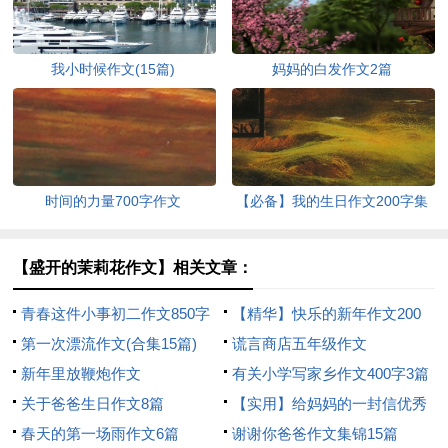
我小时候作文(15篇)
妈妈的白发作文2篇
时间的力量700字作文
【必备】我的生日作文200字集
合10篇
【盛开的茉莉花作文】相关文章：
青春这件小事初二作文850字
【精华】快乐的新年作文200
第一次漂流作文(合集15篇)
字集合七篇
谎言商店五年级作文
新年里放鞭炮作文
有关小学写家乡作文400字3篇
关于爸爸生日作文8篇
【实用】给妈妈的一封信优秀
春天的第一场雨作文6篇
作文合集八篇
谢谢你爸爸作文集锦15篇