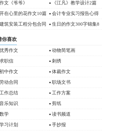
作文500字汇总8篇
作文《爷爷》
《江凡》教学设计2篇
开在心里的花作文10篇
会计专业实习报告心得
体会精选
建筑安装工程分包合同
生日的作文300字锦集8
9篇)
篇
猜你喜欢
优秀作文
动物简笔画
求职信
刺绣
初中作文
体裁作文
劳动合同
职场文书
工作总结
工作方案
音乐知识
剪纸
数学
读书频道
学习计划
手抄报