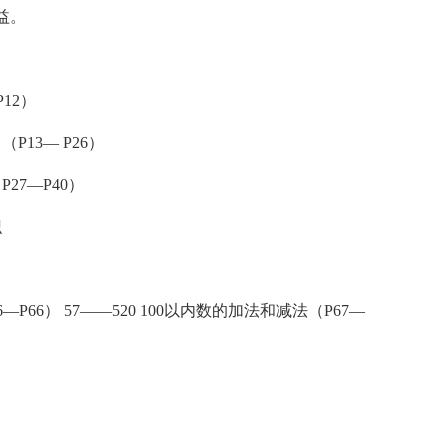
益。
P12）
P13— P26）
P27—P40）
识
6—P66） 57——520 100以内数的加法和减法（P67—