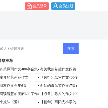
会员登录
会员注册
精华推荐
有关风雨作文400字合集
有关我的希望作文四篇
7篇
盛开的茉莉花作文
《风筝》续写作文450字
朋友作文合集6篇
迟到的母亲节作文(7篇)
阅读智慧的美丽600字作
【必备】除夕的作文700
文
字汇总七篇
小虎队《爱》
【精华】写阳光小学的