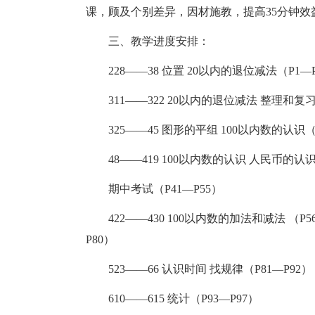
课，顾及个别差异，因材施教，提高35分钟效
三、教学进度安排：
228——38 位置 20以内的退位减法（P1—
311——322 20以内的退位减法 整理和复习（
325——45 图形的平组 100以内数的认识（
48——419 100以内数的认识 人民币的认
期中考试（P41—P55）
422——430 100以内数的加法和减法 （P5
P80）
523——66 认识时间 找规律（P81—P92）
610——615 统计（P93—P97）