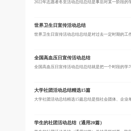
2022年志愿者冬至活动总结总结是事后对某一阶段
更加清醒，目标更加明确，让我们来为自己写一份总结吧
世界卫生日宣传活动总结
世界卫生日宣传活动总结总结是对过去一定时期的工
增长才干的一种好办法，让我们好好写一份总结吧。你所
全国高血压日宣传活动总结
全国高血压日宣传活动总结总结就是把一个时段的学
统地了解以往的学习和工作情况，让我们一起来学习写总
大学社团活动总结精选15篇
大学社团活动总结精选15篇总结是指社会团体、企业
成后进行回顾检查、分析评价，从而肯定成绩，得到经验
学生的社团活动总结（通用20篇）