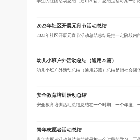
学生的社团活动总结（通用20篇）总结是指对某一阶
以给我们下一阶段的学习和工作生活做指导，让我们好好
2023年社区开展元宵节活动总结
2023年社区开展元宵节活动总结总结是把一定阶段
可以提升我们发现问题的能力，因此十分有必须要写一份
幼儿小班户外活动总结（通用25篇）
幼儿小班户外活动总结（通用25篇）总结是指社会团
者全部完成后进行回顾检查、分析评价，从而肯定成绩，
安全教育培训活动总结
安全教育培训活动总结总结在一个时期、一个年度、
使我们及时找出错误并改正，让我们好好写一份总结吧。
青年志愿者活动总结
青年志愿者活动总结总结就是把一个时段的学习、工