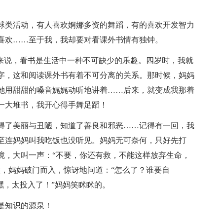
球类活动，有人喜欢婀娜多资的舞蹈，有的喜欢开发智力
喜欢……至于我，我却要对看课外书情有独钟。
我来说，看书是生活中一种不可缺少的乐趣。四岁时，我就
字，这和阅读课外书有着不可分离的关系。那时候，妈妈
她用甜甜的嗓音娓娓动听地讲着……后来，就变成我那着
一大堆书，我开心得手舞足蹈！
得了美丽与丑陋，知道了善良和邪恶……记得有一回，我
至连妈妈叫我吃饭也没听见。妈妈无可奈何，只好先打
境，大叫一声：“不要，你还有救，不能这样放弃生命，
候，妈妈破门而入，惊讶地问道：“怎么了？谁要自
嘿，太投入了！”妈妈笑眯眯的。
是知识的源泉！