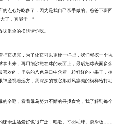
店的点心好吃多了，因为是我自己亲手做的。爸爸下班回
大了，真能干！”
香味俱全的松饼请你吃。
着把它搓完，为了让它可以更硬一样些，我们就挖一个坑
球拿出来，再用细沙撒在球的表面上，最后把球表面多余
最喜欢的，里头的八色鸟口中含着一粒鲜红的小果子，抬
眼神凝视着远方，我深深的被它那威风凛凛的模样给打动
母的辛勤，看着母鸟努力不懈的寻找食物，我了解到每个
的课余生活爱好也很广泛，唱歌、打羽毛球、滑滑板……