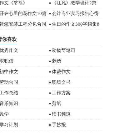
作文500字汇总8篇
作文《爷爷》
《江凡》教学设计2篇
开在心里的花作文10篇
会计专业实习报告心得
体会精选
建筑安装工程分包合同
生日的作文300字锦集8
9篇)
篇
猜你喜欢
优秀作文
动物简笔画
求职信
刺绣
初中作文
体裁作文
劳动合同
职场文书
工作总结
工作方案
音乐知识
剪纸
数学
读书频道
学习计划
手抄报