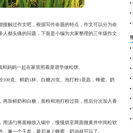
都接触过作文吧，根据写作命题的特点，作文可以分为命
(
多人都头痛的问题，下面是小编为大家整理的三年级作文
是我和妈妈一起在家里照着菜谱学做松饼。
100克、鲜奶1杯、白糖20克、泡打粉1茶匙，蜂蜜、奶
，再加鲜奶和白糖，面粉和泡打粉过筛，然后分次加入香
，用汤勺将面糊放入锅中，慢慢烘至两面微黄并中间松软
色，像一个玉盘，最后淋上蜂蜜、奶油就可以了。