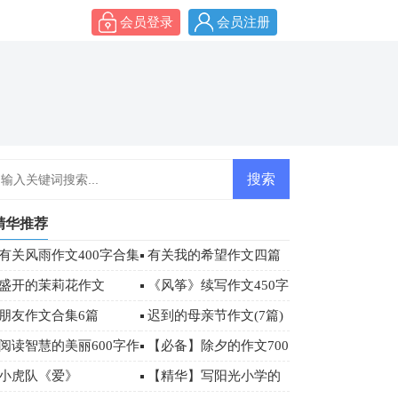
会员登录
会员注册
精华推荐
有关风雨作文400字合集
有关我的希望作文四篇
7篇
盛开的茉莉花作文
《风筝》续写作文450字
朋友作文合集6篇
迟到的母亲节作文(7篇)
阅读智慧的美丽600字作
【必备】除夕的作文700
文
字汇总七篇
小虎队《爱》
【精华】写阳光小学的