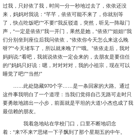
过我，只好依了我，时间一分一秒地过去了，依依还没
来，妈妈对我说：“芊芊，依依可能不来了，你就别等
了，快点吃饭吧!”“不要!”我反驳道，突然，听见一阵敲门
声，“一定是依依!”我一开门，果然是她，“依依!”“姐姐!”我
们分别坐到座位后我问依依，“依依你今天怎么来这么晚
呀?”“今天堵车了，所以就来晚了!”“哦。”依依走后，我对
妈妈说:“看吧，我就说依依一定会来的，去朋友是要信任
的!”妈妈只好说：嗯，对对对对，我的小祖宗，现在可以
睡觉了吧!”“当然!”
……此处隐藏970个字……是一条回家的大路。通过
这件事我明白了一个道理：当我们觉得自己无路可走时只
要勇敢地踏出一小步，前面就是平坦的大道!小杰也成了我
最信赖的朋友。
我着急地站在学校门口，口里不断地叨念
着：“来?不来?”思绪一下子飘到了那个星期五的中午。