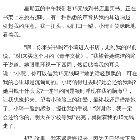
星期五的中午我带着15元钱到书店里买书。正在
书架上左挑右拣时，有一种熟悉的声音从我的耳边响起，
引起我的注意。我一扭头，朝门口一望，小琦正笑眯眯地
看着我。
“嘿，你来买书吗?”小琦进入书店，走到我的跟前
说。“对!来买这个月的《青年文摘》。”我望着她纯洁的眸
子说道。她眼里环视一下四周，然后贴着我的耳朵
说：“小慧，你可以借我15元钱吗?”她的话轻飘飘的，可在
我的心里却是沉甸甸的。小琦信得过去吗?她会还给我吗?
她用钱干什么呢?一连串的问题顿时浮现在我的脑海里，
让我犹豫起来。望着小琦脸上的红晕，最终我还是借给她
了。小琦一脸的感激，握住我的手说：“谢谢你，我一定
会还给你的。明天在学校等我!”说完，就握着我的15元钱
走了。
想到这里，我不紧后悔起来，因为天已经拉下脸