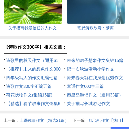
关于描写我最信任的人作文
现代诗歌欣赏：梦离
【诗歌作文300字】相关文章：
诗歌里的秋天作文（通用61
未来的房子想象作文集锦15篇
篇）
【推荐】未来的想象作文300
记一次秋游活动小学作文
字3篇
四年级写人的作文汇编七篇
原来春天就在我身边优秀作文
诗歌作文300字汇编五篇
（精选10篇）
童话作文600字三篇
荷花状物作文(集锦15篇)
秦皇岛游记作文（通用33篇）
【精选】春节叙事作文锦集6
关于描写长城游记作文
篇
上一篇：
上课叙事作文（精选21篇）
下一篇：
纸飞机作文【热门】