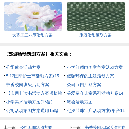
篇
12篇）
女职工三八节活动方案
服装活动策划方案
【郊游活动策划方案】相关文章：
公司健身活动方案
小学红领巾奖章争章活动方案
5.12国际护士节活动方案(15
低碳环保的主题活动方案
篇)
书香校园班级活动方案
公司五四活动方案
【实用】读书活动方案模板锦
关爱留守儿童系列活动方案14
集五篇
小学美术活动方案(15篇)
篇
笔会活动方案
公司活动策划方案通用15篇
七夕节珠宝店活动方案(集合11
篇)
上一篇：
公司五四活动方案
下一篇：
书香校园班级活动方案