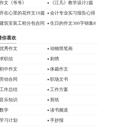
作文500字汇总8篇
作文《爷爷》
《江凡》教学设计2篇
开在心里的花作文10篇
会计专业实习报告心得
体会精选
建筑安装工程分包合同
生日的作文300字锦集8
9篇)
篇
猜你喜欢
优秀作文
动物简笔画
求职信
刺绣
初中作文
体裁作文
劳动合同
职场文书
工作总结
工作方案
音乐知识
剪纸
数学
读书频道
学习计划
手抄报