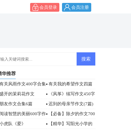
会员登录
会员注册
精华推荐
有关风雨作文400字合集
有关我的希望作文四篇
7篇
盛开的茉莉花作文
《风筝》续写作文450字
朋友作文合集6篇
迟到的母亲节作文(7篇)
阅读智慧的美丽600字作
【必备】除夕的作文700
文
字汇总七篇
小虎队《爱》
【精华】写阳光小学的