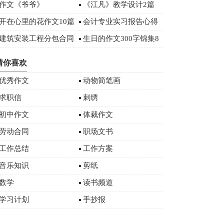
作文500字汇总8篇
作文《爷爷》
《江凡》教学设计2篇
开在心里的花作文10篇
会计专业实习报告心得
体会精选
建筑安装工程分包合同
生日的作文300字锦集8
9篇)
篇
猜你喜欢
优秀作文
动物简笔画
求职信
刺绣
初中作文
体裁作文
劳动合同
职场文书
工作总结
工作方案
音乐知识
剪纸
数学
读书频道
学习计划
手抄报