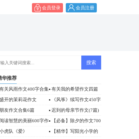
会员登录
会员注册
精华推荐
有关风雨作文400字合集
有关我的希望作文四篇
7篇
盛开的茉莉花作文
《风筝》续写作文450字
朋友作文合集6篇
迟到的母亲节作文(7篇)
阅读智慧的美丽600字作
【必备】除夕的作文700
文
字汇总七篇
小虎队《爱》
【精华】写阳光小学的